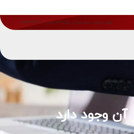
تهران، خیابان سید خندان ،پلاک 1291 واحد 3
09128476703
آن وجود دارد