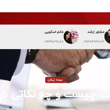
ت ها
دفاتر پلمپ
درباره ما
تماس با ما
وبلاگ
مشاور ارشد
خانم اسکویی
09199029088
09128476703
مجله نیکان
 چیست و چه نکاتی در 