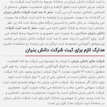
با ثبت شرکت دانش بنیان در سامانه مربوط به اداره ثبت شرکت، به
شرکت مزبور شماره ثبت تعلق گرفته و دارای شخصیت حقوقی مستقل از
اشخاص تشکیل دهنده آن می گردد.
صفر تا صد ثبت شرکت دانش بنیان
در گذشته، به صورت حضوری و با مراجعه به اداره ثبت شرکت ها صورت
می پذیرفت. در حال حاضر با تاسیس درگاه های برخط ثبت که زیر نظر
سازمان ثبت اسناد و املاک کشور اداره می شود،
صفر تا صد ثبت شرکت
دانش بنیان
هم‌اکنون به صورت غیر حضوری و به شیوه برخط انجام می
گیرد. برای آشنایی با روند صفر تا صد ثبت شرکت دانش بنیان می توانید
ویدیوهای آموزشی مجموعه ثبت نیکان در این زمینه رو مشاهده نمایید.
مدارک لازم برای ثبت شرکت دانش بنیان
شرکت های دانش بنیان
با توجه به موضوع این شرکت ها که «فعالیت
های دانش بنیان» است، به انواع گوناگونی تقسیم می شوند. به طور کلی
مطابق با ماده 20 قانون تجارت 7 نوع شرکت تجاری وجود دارد که شرکت
دانش بنیان ممکن است در شمایل یکی از این 7 نوع شرکت ثبت شود.
برای مثال اگر سرمایه یک شرکت دانش بنیان به سهام تقسیم شود، ثبت
شرکت سهامی خاص، عام و یا مختلط می تواند صورت گیرد. همچنین
شرکت دانش بنیان ممکن است به صورت مسئولیت محدود، تضامنی و ...
به ثبت برسد. برخی از مهمترین مدارک لازم برای ثبت شرکت دانش بنیان
در سامانه ثبت شرکت ها از قرار زیر است: