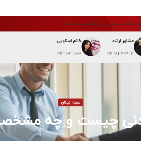
ت ها
دفاتر پلمپ
درباره ما
تماس با ما
وبلاگ
مشاور ارشد
خانم اسکویی
09199029088
09128476703
مجله نیکان
ی چیست و چه مشخصات