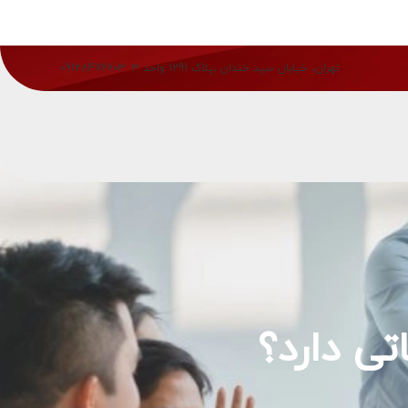
تهران، خیابان سید خندان ،پلاک 1291 واحد 3
09128476703
ی دارد؟