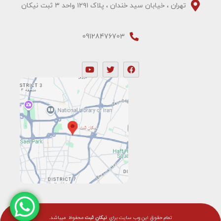
تهران ، خیابان سید خندان ، پلاک ۱۲۹۱ واحد ۳ ثبت نیکان
09128476703
تمام حقوق این وب سایت برای
نیکان ثبت
محفوظ ميباشد.