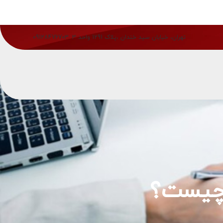
تهران، خیابان سید خندان ،پلاک 1291 واحد 3
09128476703
چیست؟