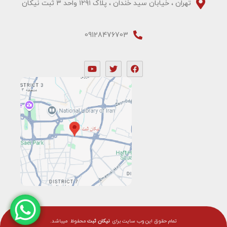
تهران ، خیابان سید خندان ، پلاک ۱۲۹۱ واحد ۳ ثبت نیکان
09128476703
تمام حقوق این وب سایت برای
نیکان ثبت
محفوظ ميباشد.