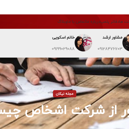
ت ها
دفاتر پلمپ
درباره ما
تماس با ما
وبلاگ
مشاور ارشد
خانم اسکویی
09199029088
09128476703
مجله نیکان
ر از شرکت اشخاص چی