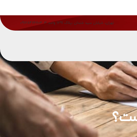
تهران، خیابان سید خندان ،پلاک 1291 واحد 3
09128476703
ست؟