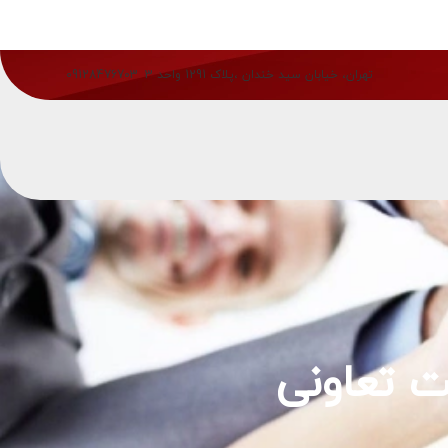
تهران، خیابان سید خندان ،پلاک 1291 واحد 3
09128476703
 تعاونی