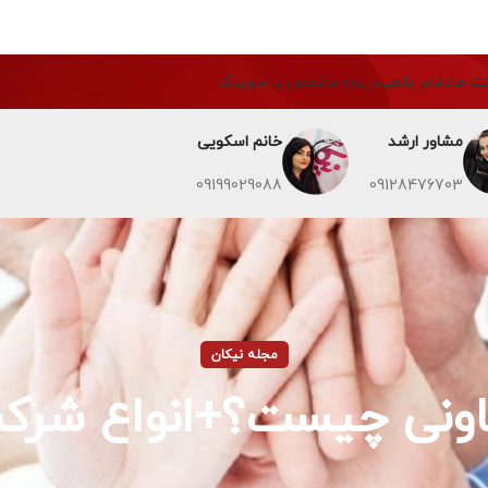
ت ها
دفاتر پلمپ
درباره ما
تماس با ما
وبلاگ
مشاور ارشد
خانم اسکویی
09199029088
09128476703
مجله نیکان
ونی چیست؟+انواع شرکت