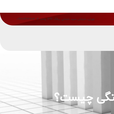
تهران، خیابان سید خندان ،پلاک 1291 واحد 3
09128476703
ستگی چیست؟