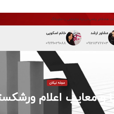
ت ها
دفاتر پلمپ
درباره ما
تماس با ما
وبلاگ
مشاور ارشد
خانم اسکویی
09199029088
09128476703
مجله نیکان
یا و معایب اعلام ورشک